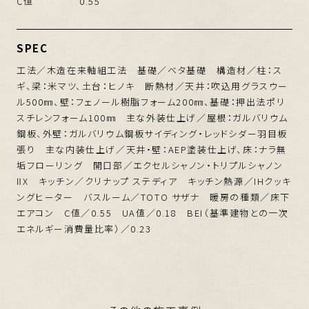
C値
0.55
SPEC
工法／木造在来軸組工法 基礎／ベタ基礎 構造材／柱：ス
ギ、梁：米マツ、土台：ヒノキ 断熱材／天井：吹込用グラスウー
ル500㎜、壁：フェノール樹脂フォーム200㎜、基礎：押出法ポリ
スチレンフォーム100㎜ 主な外装仕上げ／屋根：ガルバリウム
鋼板、外壁：ガルバリウム鋼板サイディング・レッドシダー羽目板
張り 主な内装仕上げ／天井・壁：AEP塗装仕上げ、床：ナラ無
垢フローリング 開口部／エクセルシャノン・トリプルシャノン
ⅡX キッチン／クリナップ ステディア キッチン熱源／IHクッキ
ングヒーター バスルーム／TOTO サザナ 暖房の種類／床下
エアコン C値／0.55 UA値／0.18 BEI（基準建物との一次
エネルギー消費量比率）／0.23